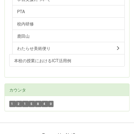
PTA
校内研修
鹿田山
わたらせ美術便り
本校の授業におけるICT活用例
カウンタ
1
2
1
5
8
4
0