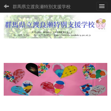
群馬県立渡良瀬特別支援学校
Toggl
p
n
r
e
e
x
v
t
i
o
u
s