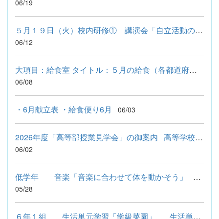
06/19
５月１９日（火）校内研修① 講演会「自立活動の指導」 群馬...
06/12
大項目：給食室 タイトル：５月の給食（各都道府県の料理） 〇 ...
06/08
・6月献立表 ・給食便り6月
06/03
2026年度「高等部授業見学会」の御案内 高等学校の1日体験入学...
06/02
低学年 音楽「音楽に合わせて体を動かそう」 音楽では、ペ...
05/28
６年１組 生活単元学習「学級菜園」 生活単元学習では、学...