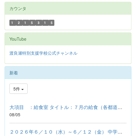
カウンタ
1
2
1
5
3
1
5
YouTube
渡良瀬特別支援学校公式チャンネル
新着
5件
大項目 ：給食室 タイトル：７月の給食（各都道府県の料理：宮城...
08/05
２０２６年６／１０（水）～６／１２（金） 中学部 就業体験① ３...