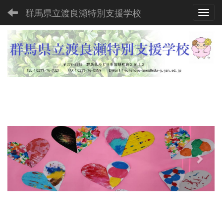
群馬県立渡良瀬特別支援学校
Toggl
p
n
r
e
e
x
v
t
i
o
u
s