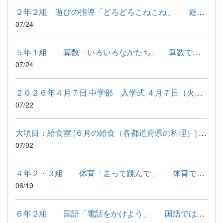
２年２組 遊びの指導「どろどろこねこね」 遊びの指導では、...
07/24
５年１組 算数「いろいろなかたち」 算数では、形の学習をし...
07/24
２０２６年４月７日 中学部 入学式 ４月７日（火）に小中学部入...
07/22
大項目：給食室 [６月の給食（各都道府県の料理）] 〇 沖縄県の...
07/02
４年２・３組 体育「走って跳んで」 体育では、色々なコー...
06/19
６年２組 国語「電話をかけよう」 国語では、電話をかける...