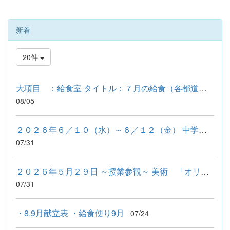
新着
20件
大項目 ：給食室 タイトル：７月の給食（各都道府県の料理：宮城...
08/05
２０２６年６／１０（水）～６／１２（金） 中学部 就業体験① ３...
07/31
２０２６年５月２９日 ～授業参観～ 美術 「オリジナルうちわを...
07/31
・8.9月献立表 ・給食便り9月
07/24